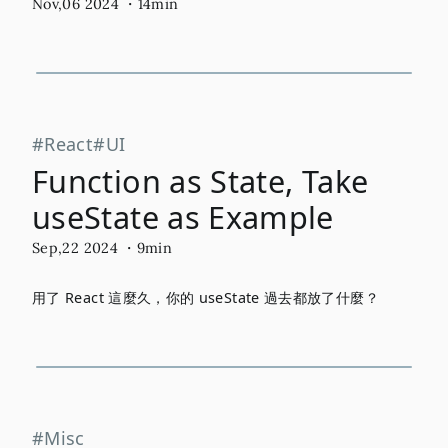
Nov,06 2024
・14min
React
UI
Function as State, Take
useState as Example
Sep,22 2024
・9min
用了 React 這麼久，你的 useState 過去都放了什麼？
Misc